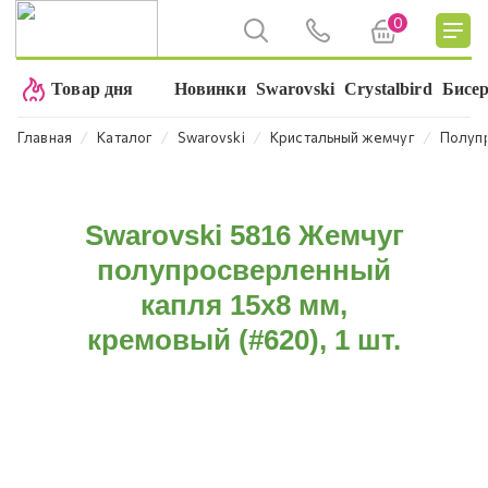
0
Товар дня
Новинки
Swarovski
Crystalbird
Бисе
⁄
⁄
⁄
⁄
Главная
Каталог
Swarovski
Кристальный жемчуг
Полуп
Swarovski 5816 Жемчуг
полупросверленный
капля 15x8 мм,
кремовый (#620), 1 шт.