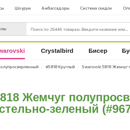
сы
Шоурум
Амбассадоры
Система скидок
Опл
елы
Поиск по
26446
товарам. Введите название или артикул.
warovski
Crystalbird
Бисер
Бу
⁄
⁄
олупросверленный
#5818 Круглый
Swarovski 5818 Жемчуг 
5818 Жемчуг полупрос
стельно-зеленый (#967)