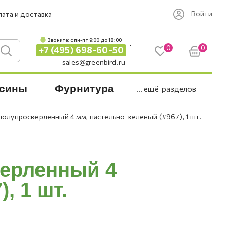
Войти
ата и доставка
Звоните: c пн-пт 9:00 до 18:00
0
0
+7 (495) 698-60-50
sales@greenbird.ru
сины
Фурнитура
... ещё
разделов
полупросверленный 4 мм, пастельно-зеленый (#967), 1 шт.
верленный 4
, 1 шт.