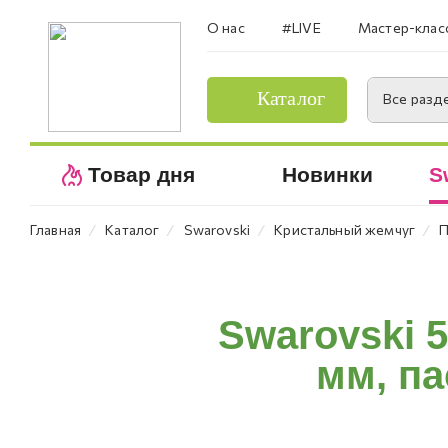
О нас
#LIVE
Мастер-клас
Каталог
Все разд
Товар дня
Новинки
S
⁄
⁄
⁄
⁄
Главная
Каталог
Swarovski
Кристальный жемчуг
П
Swarovski 
мм, па