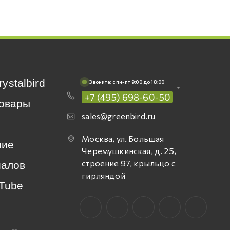
rystalbird
Звоните: c пн-пт 9:00 до 18:00
+7 (495) 698-60-50
овары
sales@greenbird.ru
Москва, ул. Большая
ние
Черемушкинская, д. 25,
строение 97, крыльцо с
иалов
гирляндой
Tube