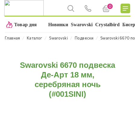
0
Товар дня
Новинки
Swarovski
Crystalbird
Бисе
⁄
⁄
⁄
⁄
Главная
Каталог
Swarovski
Подвески
Swarovski 6670 по
Swarovski 6670 подвеска
Де-Арт 18 мм,
cеребряная ночь
(#001SINI)