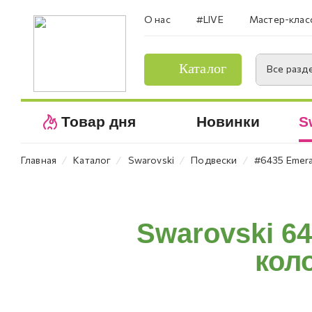
О нас
#LIVE
Мастер-клас
Каталог
Все разд
Товар дня
Новинки
S
⁄
⁄
⁄
⁄
Главная
Каталог
Swarovski
Подвески
#6435 Emera
Swarovski 6
коло