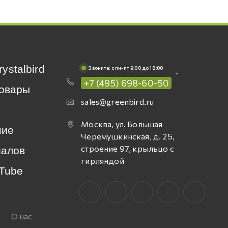
rystalbird
Звоните: c пн-пт 9:00 до 18:00
+7 (495) 698-60-50
овары
sales@greenbird.ru
Москва, ул. Большая
ние
Черемушкинская, д. 25,
строение 97, крыльцо с
иалов
гирляндой
Tube
О нас