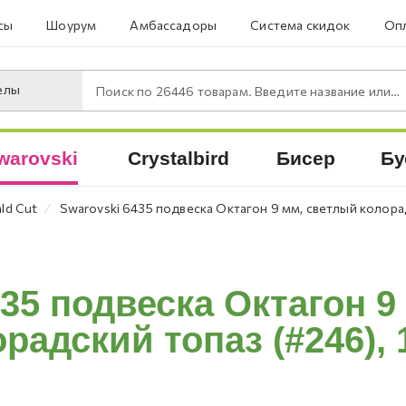
сы
Шоурум
Амбассадоры
Система скидок
Опл
елы
Поиск по
26446
товарам. Введите название или артикул.
warovski
Crystalbird
Бисер
Бу
⁄
ld Cut
Swarovski 6435 подвеска Октагон 9 мм, светлый колорад
435 подвеска Октагон 9
радский топаз (#246), 