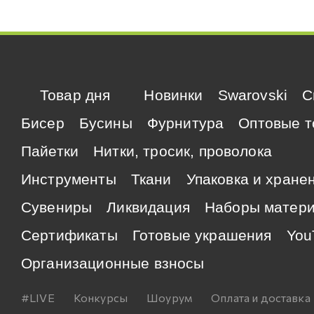
Товар дня
Новинки
Swarovski
C
Бисер
Бусины
Фурнитура
Оптовые т
Пайетки
Нитки, тросик, проволока
Инструменты
Ткани
Упаковка и хране
Сувениры
Ликвидация
Наборы матер
Сертификаты
Готовые украшения
You
Организационные взносы
#LIVE
Конкурсы
Шоурум
Оплата и доставка