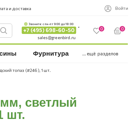
Войти
ата и доставка
Звоните: c пн-пт 9:00 до 18:00
0
0
+7 (495) 698-60-50
sales@greenbird.ru
сины
Фурнитура
... ещё
разделов
ский топаз (#246), 1 шт.
 мм, светлый
1 шт.