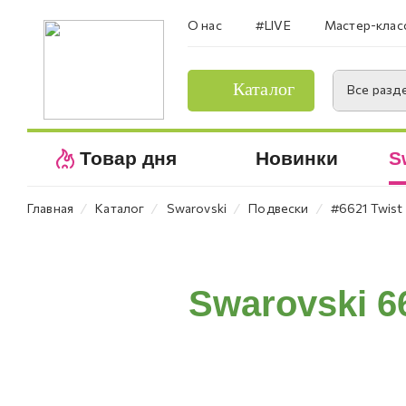
О нас
#LIVE
Мастер-клас
Каталог
Все разд
Товар дня
Новинки
S
⁄
⁄
⁄
⁄
Главная
Каталог
Swarovski
Подвески
#6621 Twist
Swarovski 6