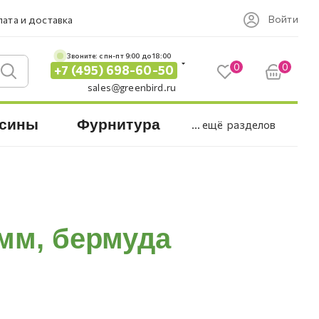
Войти
ата и доставка
Звоните: c пн-пт 9:00 до 18:00
0
0
+7 (495) 698-60-50
sales@greenbird.ru
сины
Фурнитура
... ещё
разделов
 мм, бермуда