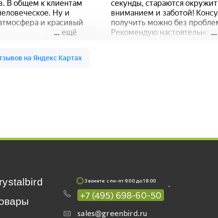
rystalbird
Звоните: c пн-пт 9:00 до 18:00
+7 (495) 698-60-50
овары
sales@greenbird.ru