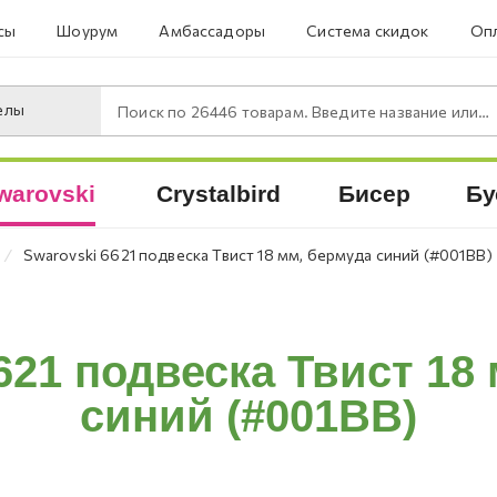
сы
Шоурум
Амбассадоры
Система скидок
Опл
елы
Поиск по
26446
товарам. Введите название или артикул.
warovski
Crystalbird
Бисер
Бу
⁄
Swarovski 6621 подвеска Твист 18 мм, бермуда синий (#001BB)
621 подвеска Твист 18
синий (#001BB)