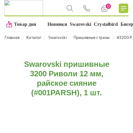
0
Товар дня
Новинки
Swarovski
Crystalbird
Бисе
⁄
⁄
⁄
⁄
Главная
Каталог
Swarovski
Пришивные стразы
#3200 Р
Swarovski пришивные
3200 Риволи 12 мм,
райское сияние
(#001PARSH), 1 шт.