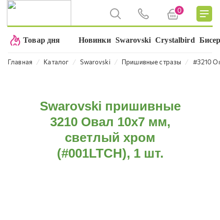
0
Товар дня
Новинки
Swarovski
Crystalbird
Бисе
⁄
⁄
⁄
⁄
Главная
Каталог
Swarovski
Пришивные стразы
#3210 О
Swarovski пришивные
3210 Овал 10х7 мм,
светлый хром
(#001LTCH), 1 шт.