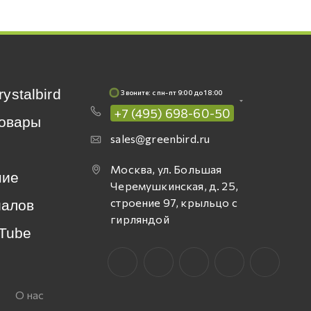
rystalbird
Звоните: c пн-пт 9:00 до 18:00
+7 (495) 698-60-50
овары
sales@greenbird.ru
Москва, ул. Большая
ние
Черемушкинская, д. 25,
строение 97, крыльцо с
иалов
гирляндой
Tube
О нас