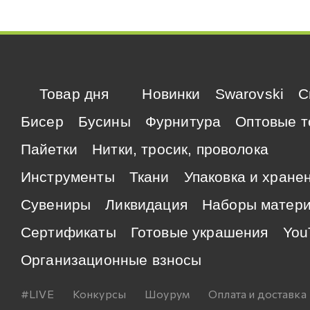
Товар дня
Новинки
Swarovski
C
Бисер
Бусины
Фурнитура
Оптовые т
Пайетки
Нитки, тросик, проволока
Инструменты
Ткани
Упаковка и хране
Сувениры
Ликвидация
Наборы матер
Сертификаты
Готовые украшения
You
Организационные взносы
#LIVE
Конкурсы
Шоурум
Оплата и доставка