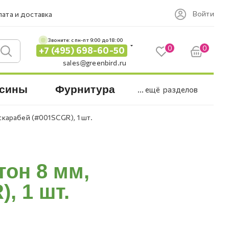
Войти
ата и доставка
Звоните: c пн-пт 9:00 до 18:00
0
0
+7 (495) 698-60-50
sales@greenbird.ru
сины
Фурнитура
... ещё
разделов
карабей (#001SCGR), 1 шт.
он 8 мм,
, 1 шт.