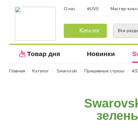
О нас
#LIVE
Мастер-клас
Каталог
Все разд
Товар дня
Новинки
S
⁄
⁄
⁄
⁄
Главная
Каталог
Swarovski
Пришивные стразы
#3
Swarovs
зелены