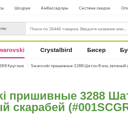
сы
Шоурум
Амбассадоры
Система скидок
Опл
елы
Поиск по
26446
товарам. Введите название или артикул.
warovski
Crystalbird
Бисер
Бу
⁄
288 Круглые
Swarovski пришивные 3288 Шатон 8 мм, зеленый с
ki пришивные 3288 Шат
й скарабей (#001SCGR)