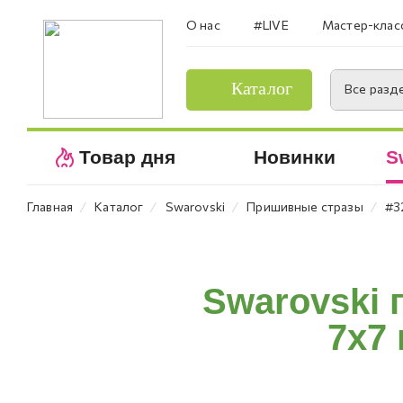
О нас
#LIVE
Мастер-клас
Каталог
Все разд
Товар дня
Новинки
S
⁄
⁄
⁄
⁄
Главная
Каталог
Swarovski
Пришивные стразы
#3
Swarovski
7х7 