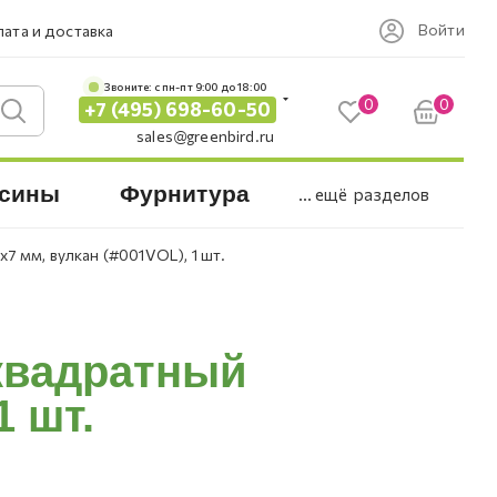
Войти
ата и доставка
Звоните: c пн-пт 9:00 до 18:00
0
0
+7 (495) 698-60-50
sales@greenbird.ru
сины
Фурнитура
... ещё
разделов
7 мм, вулкан (#001VOL), 1 шт.
квадратный
1 шт.