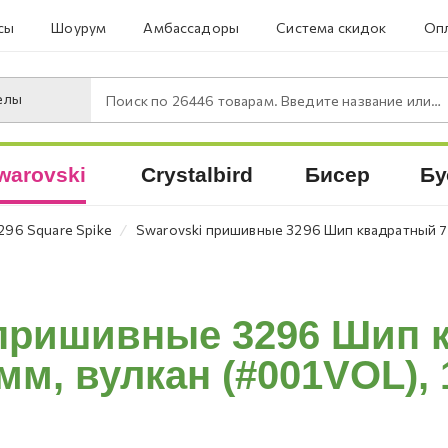
сы
Шоурум
Амбассадоры
Система скидок
Опл
елы
Поиск по
26446
товарам. Введите название или артикул.
warovski
Crystalbird
Бисер
Бу
⁄
296 Square Spike
Swarovski пришивные 3296 Шип квадратный 7х
 пришивные 3296 Шип 
мм, вулкан (#001VOL), 