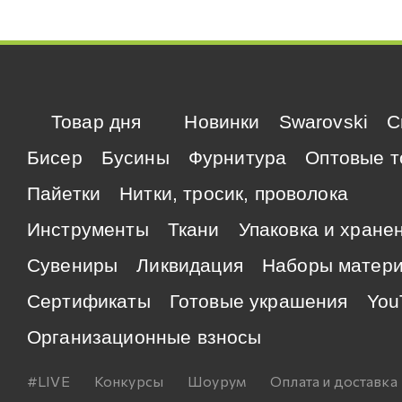
Товар дня
Новинки
Swarovski
C
Бисер
Бусины
Фурнитура
Оптовые т
Пайетки
Нитки, тросик, проволока
Инструменты
Ткани
Упаковка и хране
Сувениры
Ликвидация
Наборы матер
Сертификаты
Готовые украшения
You
Организационные взносы
#LIVE
Конкурсы
Шоурум
Оплата и доставка