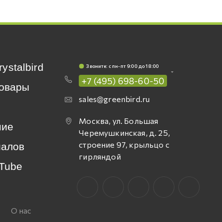
rystalbird
Звоните: c пн-пт 9:00 до 18:00
+7 (495) 698-60-50
овары
sales@greenbird.ru
Москва, ул. Большая
ние
Черемушкинская, д. 25,
строение 97, крыльцо с
иалов
гирляндой
Tube
О нас