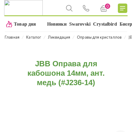
0
Товар дня
Новинки
Swarovski
Crystalbird
Бисе
⁄
⁄
⁄
⁄
Главная
Каталог
Ликвидация
Оправы для кристаллов
J
JBB Оправа для
кабошона 14мм, ант.
медь (#J236-14)