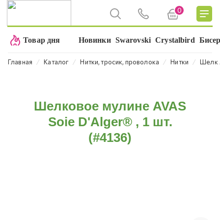
0
Товар дня
Новинки
Swarovski
Crystalbird
Бисе
⁄
⁄
⁄
⁄
Главная
Каталог
Нитки, тросик, проволока
Нитки
Шелк A
Шелковое мулине AVAS
Soie D'Alger® , 1 шт.
(#4136)