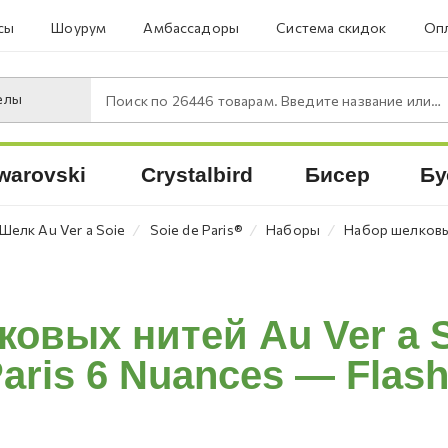
сы
Шоурум
Амбассадоры
Система скидок
Опл
елы
Поиск по
26446
товарам. Введите название или артикул.
warovski
Crystalbird
Бисер
Бу
⁄
⁄
⁄
Шелк Au Ver a Soie
Soie de Paris®
Наборы
Набор шелковых
овых нитей Au Ver a S
aris 6 Nuances — Flas