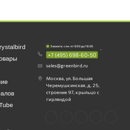
rystalbird
Звоните: c пн-пт 9:00 до 18:00
+7 (495) 698-60-50
овары
sales@greenbird.ru
Москва, ул. Большая
ние
Черемушкинская, д. 25,
строение 97, крыльцо с
иалов
гирляндой
Tube