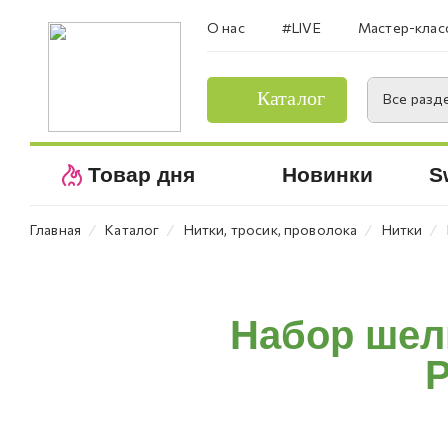
О нас
#LIVE
Мастер-клас
Каталог
Все разд
Товар дня
Новинки
S
⁄
⁄
⁄
⁄
Главная
Каталог
Нитки, тросик, проволока
Нитки
Набор шелк
P