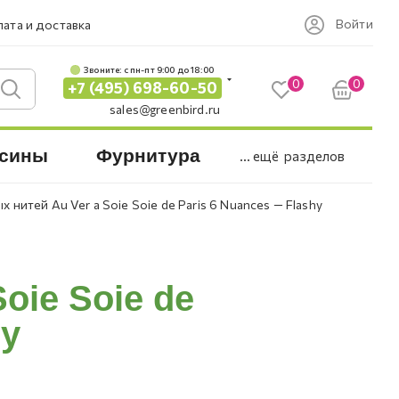
Войти
ата и доставка
Звоните: c пн-пт 9:00 до 18:00
0
0
+7 (495) 698-60-50
sales@greenbird.ru
сины
Фурнитура
... ещё
разделов
 нитей Au Ver a Soie Soie de Paris 6 Nuances — Flashy
oie Soie de
hy