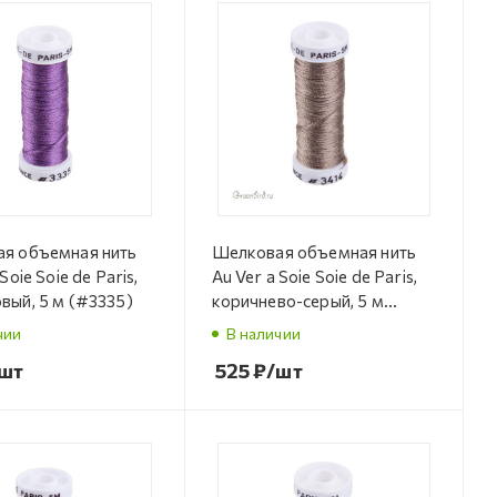
я объемная нить
Шелковая объемная нить
Soie Soie de Paris,
Au Ver a Soie Soie de Paris,
вый, 5 м (#3335)
коричнево-серый, 5 м
(#3414)
чии
В наличии
шт
525
₽
/шт