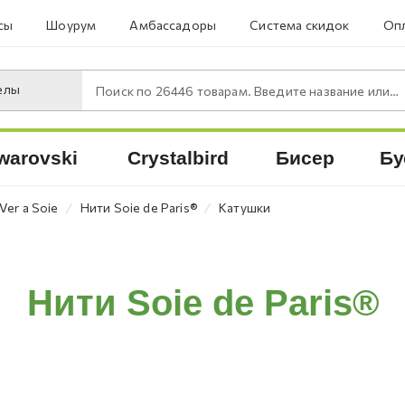
сы
Шоурум
Амбассадоры
Система скидок
Опл
елы
Поиск по
26446
товарам. Введите название или артикул.
warovski
Crystalbird
Бисер
Бу
⁄
⁄
Ver a Soie
Нити Soie de Paris®
Катушки
Нити Soie de Paris®