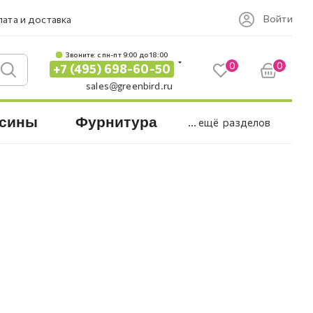
Войти
ата и доставка
Звоните: c пн-пт 9:00 до 18:00
0
0
+7 (495) 698-60-50
sales@greenbird.ru
сины
Фурнитура
... ещё
разделов