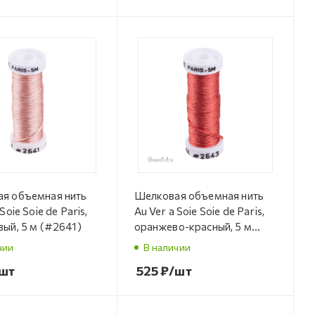
я объемная нить
Шелковая объемная нить
Soie Soie de Paris,
Au Ver a Soie Soie de Paris,
вый, 5 м (#2641)
оранжево-красный, 5 м
(#2643 )
чии
В наличии
шт
525
₽
/шт