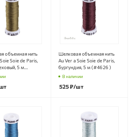
я объемная нить
Шелковая объемная нить
Soie Soie de Paris,
Au Ver a Soie Soie de Paris,
еховый, 5 м
бургундия, 5 м (#4626 )
чии
В наличии
шт
525
₽
/шт