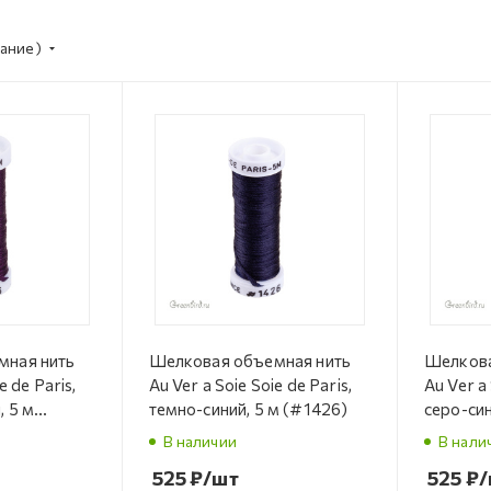
ание)
мная нить
Шелковая объемная нить
Шелкова
e de Paris,
Au Ver a Soie Soie de Paris,
Au Ver a 
, 5 м
темно-синий, 5 м (#1426)
серо-син
В наличии
В нали
525
₽
/шт
525
₽
/