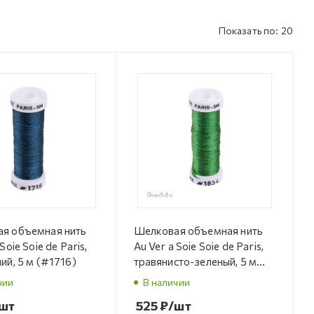
Показать по: 20
я объемная нить
Шелковая объемная нить
Soie Soie de Paris,
Au Ver a Soie Soie de Paris,
ий, 5 м (#1716)
травянисто-зеленый, 5 м
(#1834)
чии
В наличии
шт
525
₽
/шт