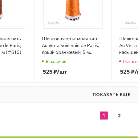
мная нить
Шелковая объемная нить
Шелкова
e de Paris,
Au Ver a Soie Soie de Paris,
Au Ver a 
 м (#616)
яркий оранжевый, 5 м
насыщен
(#633)
(#114)
В наличии
Нет в 
525
₽
/шт
525
₽
/
ПОКАЗАТЬ ЕЩЕ
1
2