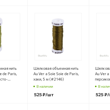
мная нить
Шелковая объемная нить
Шелкова
e de Paris,
Au Ver a Soie Soie de Paris,
Au Ver a 
исто-
хаки, 5 м (#2146)
персико
2114)
В наличии
В нали
525
₽
/шт
525
₽
/