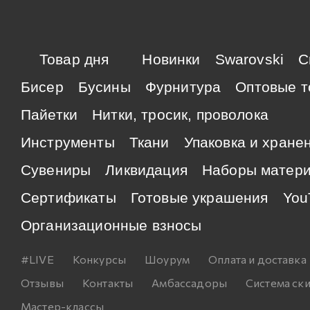
Товар дня
Новинки
Swarovski
C
Бисер
Бусины
Фурнитура
Оптовые т
Пайетки
Нитки, тросик, проволока
Инструменты
Ткани
Упаковка и хране
Сувениры
Ликвидация
Наборы матер
Сертификаты
Готовые украшения
You
Организационные взносы
#LIVE
Конкурсы
Шоурум
Оплата и доставка
Отзывы
Контакты
Амбассадоры
Система ск
Мастер-классы