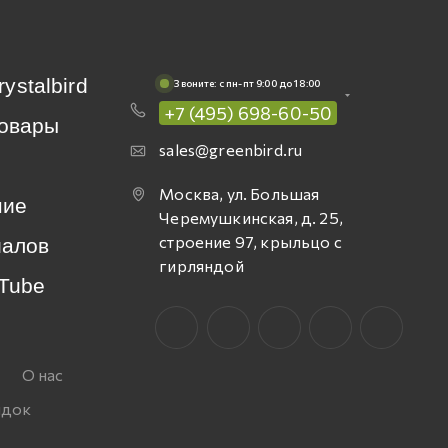
rystalbird
Звоните: c пн-пт 9:00 до 18:00
+7 (495) 698-60-50
овары
sales@greenbird.ru
Москва, ул. Большая
ние
Черемушкинская, д. 25,
строение 97, крыльцо с
иалов
гирляндой
Tube
О нас
идок