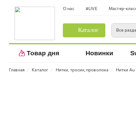
О нас
#LIVE
Мастер-клас
Каталог
Все разд
Товар дня
Новинки
S
⁄
⁄
⁄
Главная
Каталог
Нитки, тросик, проволока
Нитки Au 