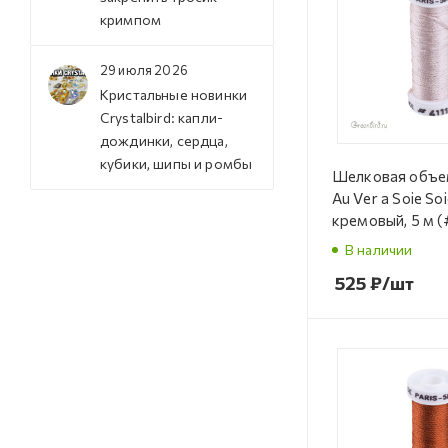
кримпом
29 июля 2026
Кристальные новинки
Crystalbird: капли-
дождинки, сердца,
кубики, шипы и ромбы
Шелковая объе
Au Ver a Soie Soi
кремовый, 5 м (
В наличии
525
₽
/шт