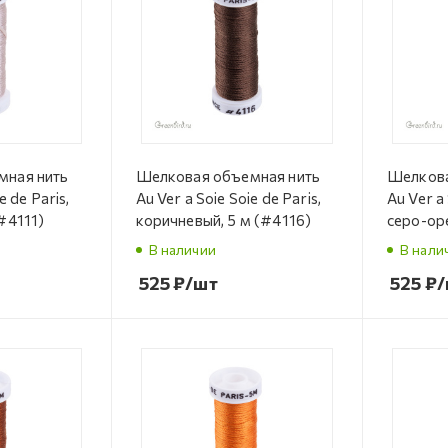
мная нить
Шелковая объемная нить
Шелкова
e de Paris,
Au Ver a Soie Soie de Paris,
Au Ver a 
#4111)
коричневый, 5 м (#4116)
серо-ор
(#4535)
В наличии
В нали
525
₽
/шт
525
₽
/