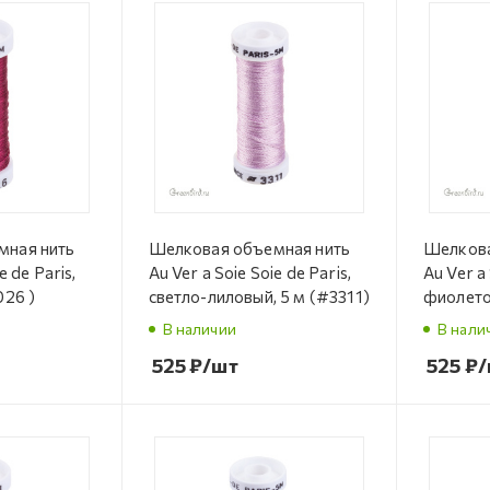
мная нить
Шелковая объемная нить
Шелкова
e de Paris,
Au Ver a Soie Soie de Paris,
Au Ver a 
026 )
светло-лиловый, 5 м (#3311)
фиолето
В наличии
В нали
525
₽
/шт
525
₽
/