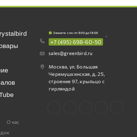
rystalbird
Звоните: c пн-пт 9:00 до 18:00
+7 (495) 698-60-50
овары
sales@greenbird.ru
Москва, ул. Большая
ние
Черемушкинская, д. 25,
строение 97, крыльцо с
иалов
гирляндой
Tube
О нас
идок