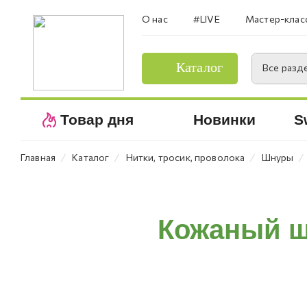
О нас
#LIVE
Мастер-клас
Каталог
Все разд
Товар дня
Новинки
S
⁄
⁄
⁄
⁄
Главная
Каталог
Нитки, тросик, проволока
Шнуры
Кожаный шн