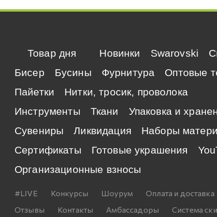
Товар дня
Новинки
Swarovski
C
Бисер
Бусины
Фурнитура
Оптовые т
Пайетки
Нитки, тросик, проволока
Инструменты
Ткани
Упаковка и хране
Сувениры
Ликвидация
Наборы матер
Сертификаты
Готовые украшения
You
Организационные взносы
#LIVE
Конкурсы
Шоурум
Оплата и доставка
Отзывы
Контакты
Амбассадоры
Система ск