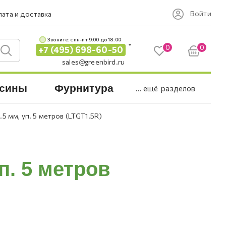
Войти
ата и доставка
Звоните: c пн-пт 9:00 до 18:00
0
0
+7 (495) 698-60-50
sales@greenbird.ru
сины
Фурнитура
... ещё
разделов
.5 мм, уп. 5 метров (LTGT1.5R)
п. 5 метров