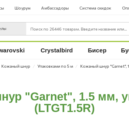
сы
Шоурум
Амбассадоры
Система скидок
Опл
елы
Поиск по
26446
товарам. Введите название или артикул.
warovski
Crystalbird
Бисер
Бу
⁄
⁄
Кожаный шнур
Упаковками по 5 м
Кожаный шнур "Garnet", 1
ур "Garnet", 1.5 мм, у
(LTGT1.5R)