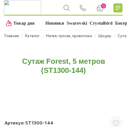
0
Товар дня
Новинки
Swarovski
Crystalbird
Бисе
⁄
⁄
⁄
⁄
Главная
Каталог
Нитки, тросик, проволока
Шнуры
Сута
Сутаж Forest, 5 метров
(ST1300-144)
Артикул:
ST1300-144