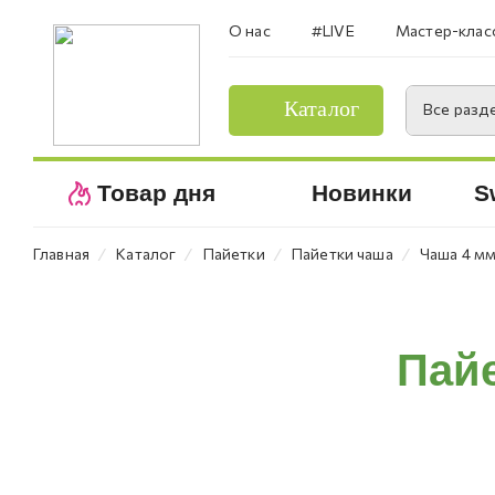
О нас
#LIVE
Мастер-клас
Каталог
Все разд
Товар дня
Новинки
S
⁄
⁄
⁄
⁄
Главная
Каталог
Пайетки
Пайетки чаша
Чаша 4 м
Пайе