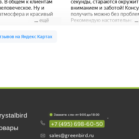
rystalbird
Звоните: c пн-пт 9:00 до 18:00
+7 (495) 698-60-50
овары
sales@greenbird.ru