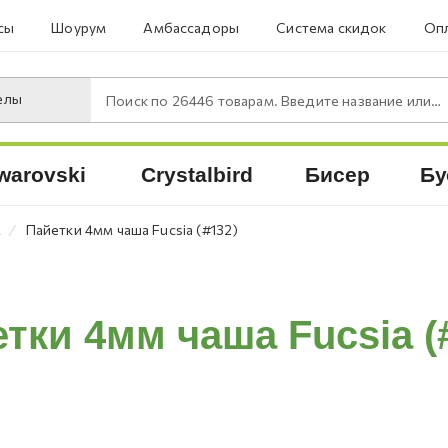
сы
Шоурум
Амбассадоры
Система скидок
Опл
елы
Поиск по
26446
товарам. Введите название или артикул.
warovski
Crystalbird
Бисер
Бу
⁄
м
Пайетки 4мм чаша Fucsia (#132)
тки 4мм чаша Fucsia (