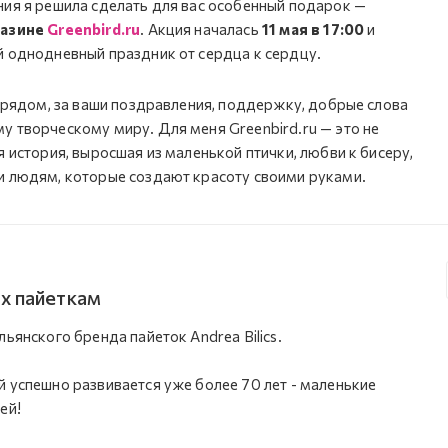
ния я решила сделать для вас особенный подарок —
газине
Greenbird.ru
. Акция началась
11 мая в 17:00
и
й однодневный праздник от сердца к сердцу.
ы рядом, за ваши поздравления, поддержку, добрые слова
у творческому миру. Для меня Greenbird.ru — это не
я история, выросшая из маленькой птички, любви к бисеру,
и людям, которые создают красоту своими руками.
х пайеткам
льянского бренда пайеток Andrea Bilics.
 успешно развивается уже более 70 лет - маленькие
ей!