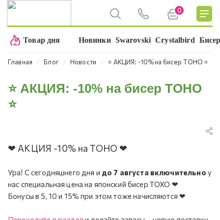
0
Товар дня
Новинки
Swarovski
Crystalbird
Бисе
⁄
⁄
⁄
Главная
Блог
Новости
⭐ АКЦИЯ: -10% на бисер TOHO ⭐
⭐ АКЦИЯ: -10% на бисер TOHO
⭐
❤
АКЦИЯ -10% на TOHO ❤
Ура! С сегодняшнего дня и
до 7 августа включительно
у
нас специальная цена на японский бисер ТОХО ❤
Бонусы в 5, 10 и 15% при этом тоже начисляются ❤
Переходите в раздел
и делайте запасы – новую поставку