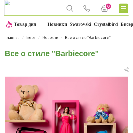
0
Товар дня
Новинки
Swarovski
Crystalbird
Бисе
⁄
⁄
⁄
Главная
Блог
Новости
Все о стиле "Barbiecore"
Все о стиле "Barbiecore"