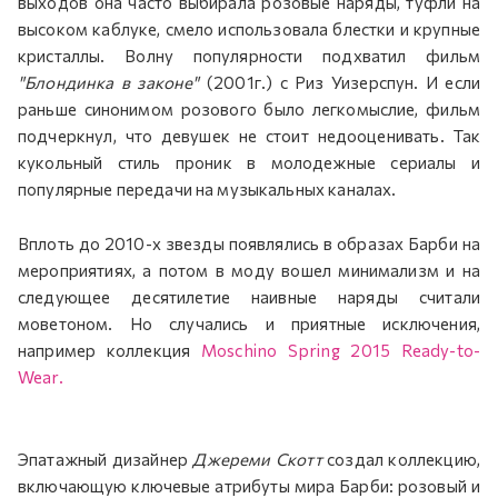
выходов она часто выбирала розовые наряды, туфли на
высоком каблуке, смело использовала блестки и крупные
кристаллы. Волну популярности подхватил фильм
"Блондинка в законе"
(2001г.) с Риз Уизерспун. И если
раньше синонимом розового было легкомыслие, фильм
подчеркнул, что девушек не стоит недооценивать. Так
кукольный стиль проник в молодежные сериалы и
популярные передачи на музыкальных каналах.
Вплоть до 2010-х звезды появлялись в образах Барби на
мероприятиях, а потом в моду вошел минимализм и на
следующее десятилетие наивные наряды считали
моветоном. Но случались и приятные исключения,
например коллекция
Moschino Spring 2015 Ready-to-
Wear.
Эпатажный дизайнер
Джереми Скотт
создал коллекцию,
включающую ключевые атрибуты мира Барби: розовый и