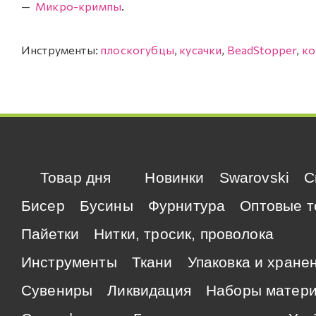
Микро-кримпы
.
Инструменты:
плоскогубцы
,
кусачки
,
BeadStopper
,
ко
Товар дня
Новинки
Swarovski
C
Бисер
Бусины
Фурнитура
Оптовые т
Пайетки
Нитки, тросик, проволока
Инструменты
Ткани
Упаковка и хране
Сувениры
Ликвидация
Наборы матер