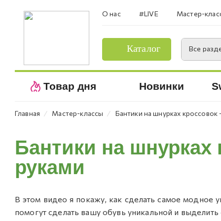
О нас
#LIVE
Мастер-клас
Каталог
Все разд
Товар дня
Новинки
S
⁄
⁄
Главная
Мастер-классы
Бантики на шнурках кроссовок 
Бантики на шнурках 
руками
В этом видео я покажу, как сделать самое модное у
помогут сделать вашу обувь уникальной и выделить 