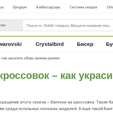
сы
Шоурум
Амбассадоры
Система скидок
Опл
елы
Поиск по
26446
товарам. Введите название или артикул.
warovski
Crystalbird
Бисер
Бу
– как украсить обувь своими руками
кроссовок – как украс
крашение этого сезона – бантики на кроссовки. Такие б
ее среди остальных похожих моделей. А еще такой банти