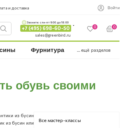
Войти
ата и доставка
Звоните: c пн-пт 9:00 до 18:00
0
0
+7 (495) 698-60-50
sales@greenbird.ru
сины
Фурнитура
... ещё
разделов
ить обувь своими
антики из бусин
Все мастер-классы
к из бусин или