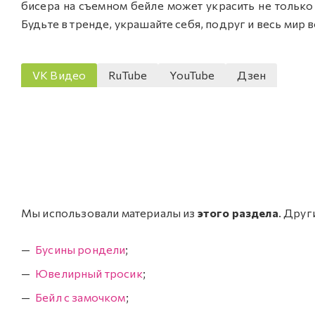
бисера на съемном бейле может украсить не только ш
Будьте в тренде, украшайте себя, подруг и весь мир 
VK Видео
RuTube
YouTube
Дзен
Мы использовали материалы из
этого раздела
. Друг
Бусины рондели
;
Ювелирный тросик
;
Бейл с замочком
;