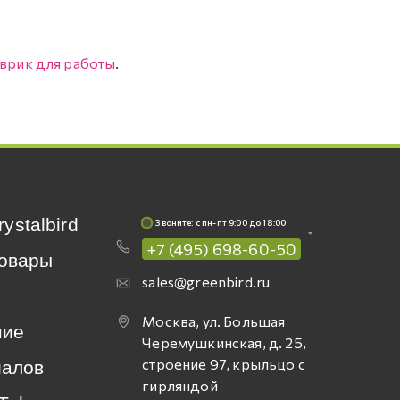
врик для работы
.
rystalbird
Звоните: c пн-пт 9:00 до 18:00
+7 (495) 698-60-50
овары
sales@greenbird.ru
Москва, ул. Большая
ние
Черемушкинская, д. 25,
строение 97, крыльцо с
иалов
гирляндой