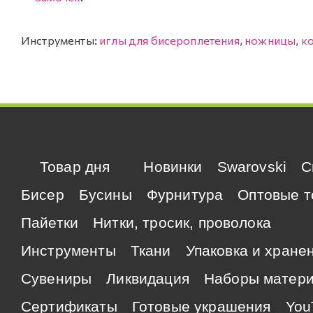
Инструменты:
иглы для бисероплетения
,
ножницы
,
к
Товар дня
Новинки
Swarovski
C
Бисер
Бусины
Фурнитура
Оптовые т
Пайетки
Нитки, тросик, проволока
Инструменты
Ткани
Упаковка и хране
Сувениры
Ликвидация
Наборы матер
Сертификаты
Готовые украшения
You