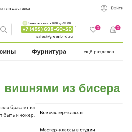
Войти
ата и доставка
Звоните: c пн-пт 9:00 до 18:00
0
0
+7 (495) 698-60-50
sales@greenbird.ru
сины
Фурнитура
... ещё
разделов
и вишнями из бисера
лала браслет на
Все мастер-классы
т быть и чокер,
Мастер-классы в студии