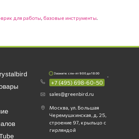
оврик для работы
,
базовые инструменты
.
rystalbird
Звоните: c пн-пт 9:00 до 18:00
+7 (495) 698-60-50
овары
sales@greenbird.ru
Москва, ул. Большая
ние
Черемушкинская, д. 25,
строение 97, крыльцо с
иалов
гирляндой
Tube