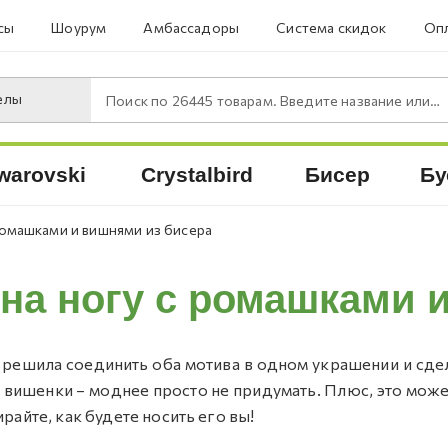
сы
Шоурум
Амбассадоры
Система скидок
Опл
елы
Поиск по
26445
товарам. Введите название или артикул.
warovski
Crystalbird
Бисер
Бу
 ромашками и вишнями из бисера
 на ногу с ромашками 
я решила соединить оба мотива в одном украшении и сде
 вишенки – моднее просто не придумать. Плюс, это може
райте, как будете носить его вы!