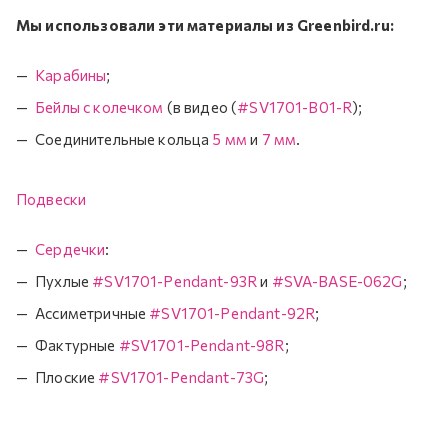
Мы использовали эти материалы из Greenbird.ru:
Карабины
;
Бейлы с колечком
(в видео (
#SV1701-B01-R
);
Соединительные кольца
5 мм
и
7 мм
.
Подвески
Сердечки
:
Пухлые
#SV1701-Pendant-93R
и
#SVA-BASE-062G
;
Ассиметричные
#SV1701-Pendant-92R
;
Фактурные
#SV1701-Pendant-98R
;
Плоские
#SV1701-Pendant-73G
;