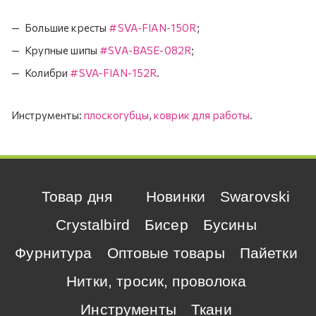
Большие кресты
#SVA-FIAN-150R
;
Крупные шипы
#SVA-BASE-082R
;
Колибри
#SVA-FIAN-152R
.
Инструменты:
плоскогубцы
,
коврик для работы
.
Товар дня
Новинки
Swarovski
Crystalbird
Бисер
Бусины
Фурнитура
Оптовые товары
Пайетки
Нитки, тросик, проволока
Инструменты
Ткани