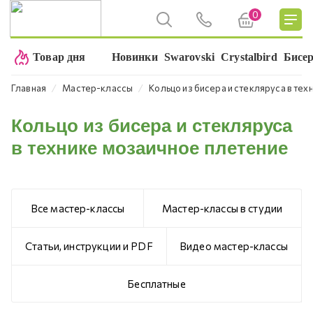
0
Товар дня
Новинки
Swarovski
Crystalbird
Бисе
⁄
⁄
Главная
Мастер-классы
Кольцо из бисера и стекляруса в те
Кольцо из бисера и стекляруса
в технике мозаичное плетение
Все мастер-классы
Мастер-классы в студии
Статьи, инструкции и PDF
Видео мастер-классы
Бесплатные