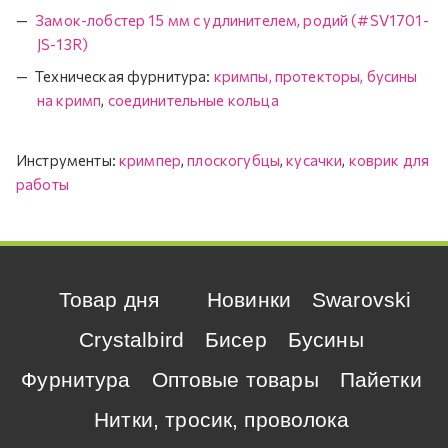
Замок-лобстер 15 мм с удлинителем, родий (#SV1701-
JS-13R)
Техническая фурнитура:
кримпы, протекторы, бусины
на кримп
,
соединительные кольца
Инструменты:
кримпер
,
плоскогубцы
,
кусачки
,
коврик для
работы
Товар дня
Новинки
Swarovski
Crystalbird
Бисер
Бусины
Фурнитура
Оптовые товары
Пайетки
Нитки, тросик, проволока