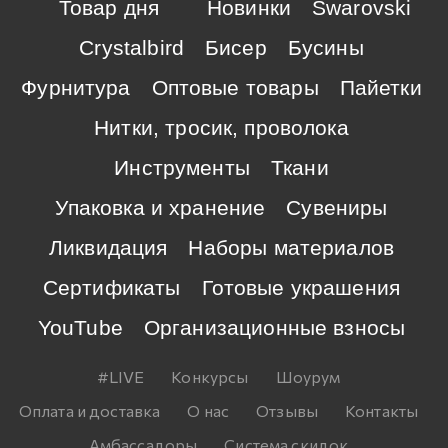
Товар дня
Новинки
Swarovski
Crystalbird
Бисер
Бусины
Фурнитура
Оптовые товары
Пайетки
Нитки, тросик, проволока
Инструменты
Ткани
Упаковка и хранение
Сувениры
Ликвидация
Наборы материалов
Сертификаты
Готовые украшения
YouTube
Организационные взносы
#LIVE
Конкурсы
Шоурум
Оплата и доставка
О нас
Отзывы
Контакты
Амбассадоры
Система скидок