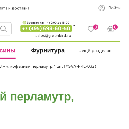
Войти
ата и доставка
Звоните: c пн-пт 9:00 до 18:00
0
0
+7 (495) 698-60-50
sales@greenbird.ru
сины
Фурнитура
... ещё
разделов
 8 мм, кофейный перламутр, 1 шт. (#SVA-PRL-032)
й перламутр,