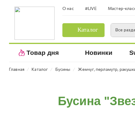
О нас
#LIVE
Мастер-клас
Каталог
Все разд
Товар дня
Новинки
S
⁄
⁄
⁄
Главная
Каталог
Бусины
Жемчуг, перламутр, ракушк
Бусина "Зве