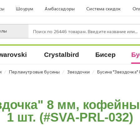
сы
Шоурум
Амбассадоры
Система скидок
Опл
елы
Поиск по
26446
товарам. Введите название или артикул.
warovski
Crystalbird
Бисер
Бу
⁄
⁄
⁄
и
Перламутровые бусины
Звездочки
Бусина "Звездочка"
здочка" 8 мм, кофейны
1 шт. (#SVA-PRL-032)