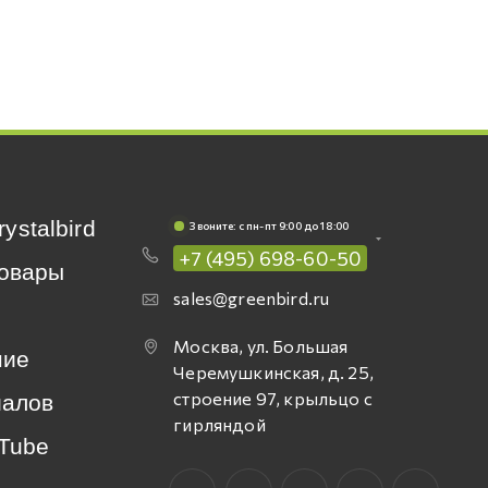
rystalbird
Звоните: c пн-пт 9:00 до 18:00
+7 (495) 698-60-50
овары
sales@greenbird.ru
Москва, ул. Большая
ние
Черемушкинская, д. 25,
строение 97, крыльцо с
иалов
гирляндой
Tube