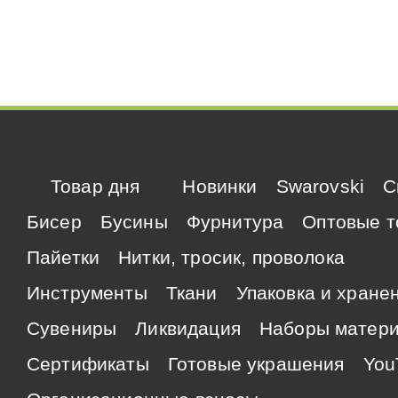
Товар дня
Новинки
Swarovski
C
Бисер
Бусины
Фурнитура
Оптовые т
Пайетки
Нитки, тросик, проволока
Инструменты
Ткани
Упаковка и хране
Сувениры
Ликвидация
Наборы матер
Сертификаты
Готовые украшения
You