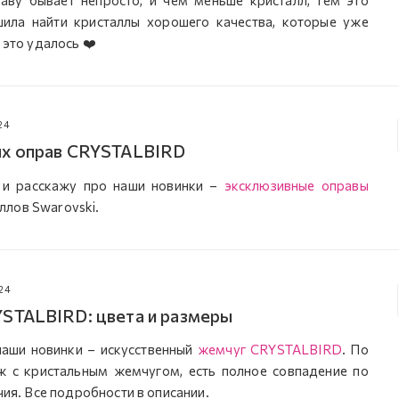
ила найти кристаллы хорошего качества, которые уже
 это удалось ❤️
24
ых оправ CRYSTALBIRD
 и расскажу про наши новинки –
эксклюзивные оправы
ллов Swarovski.
24
STALBIRD: цвета и размеры
наши новинки – искусственный
жемчуг CRYSTALBIRD
. По
ж с кристальным жемчугом, есть полное совпадение по
чия. Все подробности в описании.