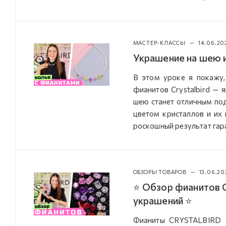
МАСТЕР-КЛАССЫ
—
14.06.20
Украшение на шею 
В этом уроке я покажу,
фианитов Crystalbird — 
шею станет отличным по
цветом кристаллов и их
роскошный результат гар
ОБЗОРЫ ТОВАРОВ
—
13.06.20
⭐ Обзор фианитов C
украшений ⭐
Фианиты CRYSTALBIRD —