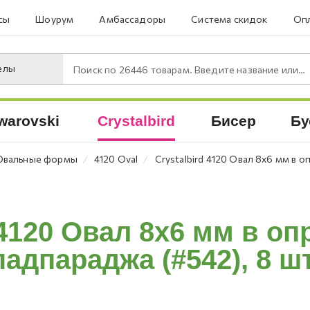
сы
Шоурум
Амбассадоры
Система скидок
Опл
елы
Поиск по
26446
товарам. Введите название или артикул.
warovski
Crystalbird
Бисер
Бу
⁄
⁄
Овальные формы
4120 Oval
Crystalbird 4120 Овал 8x6 мм в о
 4120 Овал 8x6 мм в оп
падпараджа (#542), 8 шт