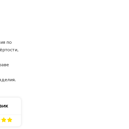
ия по
ёртости,
раве
зделия.