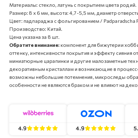
Материалы: стекло, латунь с покрытием цвета родий.
Размер: 8 x 6 мм, высота: 4,7-5,5 мм, диаметр отверст
Цвет: падпараджа с фольгированием / Padparadscha F
Производство: Китай.
Цена указана за 8 шт.
Обратите внимание:
компонент для бижутерии хобби 
оттенку, интенсивности покрытия и эффекту сияния о
миниатюрные царапинки и другие малозаметные техн
декоративным кристаллам и возникающие в процессе
возможны небольшие потемнения, микроследы обраб
особенности не являются браком и не влияют на дек
4.9
4.9
5