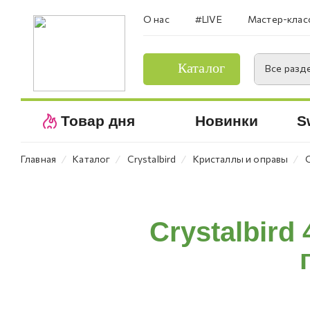
О нас
#LIVE
Мастер-клас
Каталог
Все разд
Товар дня
Новинки
S
⁄
⁄
⁄
⁄
Главная
Каталог
Crystalbird
Кристаллы и оправы
Crystalbird