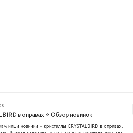
025
BIRD в оправах ⭐ Обзор новинок
вам наши новинки – кристаллы CRYSTALBIRD в оправах.
раву бывает непросто, и чем меньше кристалл, тем это