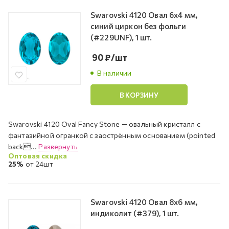
Swarovski 4120 Овал 6х4 мм,
синий циркон без фольги
(#229UNF), 1 шт.
90
₽
/шт
В наличии
В КОРЗИНУ
Swarovski 4120 Oval Fancy Stone — овальный кристалл с
фантазийной огранкой с заострённым основанием (pointed
back...
Развернуть
Оптовая скидка
25%
от 24шт
Swarovski 4120 Овал 8х6 мм,
индиколит (#379), 1 шт.