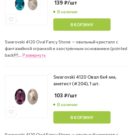
139
₽
/шт
В наличии
В КОРЗИНУ
Swarovski 4120 Oval Fancy Stone — овальный кристалл с
фантазийной огранкой и заострённым основанием (pointed
back...
Развернуть
Swarovski 4120 Овал 6х4 мм,
аметист (#204), 1 шт.
103
₽
/шт
В наличии
В КОРЗИНУ
Swarovski 4120 Oval Fancy Stone — овальный кристалл с