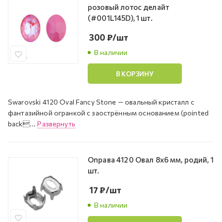
розовый лотос делайт
(#001L145D), 1 шт.
300
₽
/шт
В наличии
В КОРЗИНУ
Swarovski 4120 Oval Fancy Stone — овальный кристалл с
фантазийной огранкой с заострённым основанием (pointed
back...
Развернуть
Оправа 4120 Овал 8х6 мм, родий, 1
шт.
17
₽
/шт
В наличии