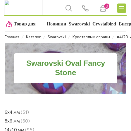
0
Товар дня
Новинки
Swarovski
Crystalbird
Бисе
⁄
⁄
⁄
⁄
Главная
Каталог
Swarovski
Кристаллы и оправы
#4120-
Swarovski Oval Fancy
Stone
6х4 мм
(51)
8х6 мм
(60)
14х10 мм
(95)