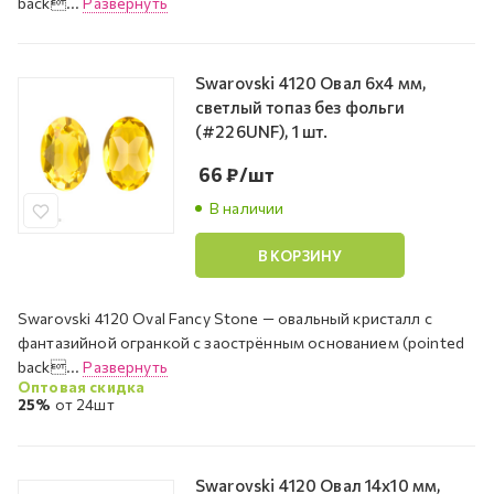
back...
Развернуть
Swarovski 4120 Овал 6х4 мм,
светлый топаз без фольги
(#226UNF), 1 шт.
66
₽
/шт
В наличии
В КОРЗИНУ
Swarovski 4120 Oval Fancy Stone — овальный кристалл с
фантазийной огранкой с заострённым основанием (pointed
back...
Развернуть
Оптовая скидка
25%
от 24шт
Swarovski 4120 Овал 14х10 мм,