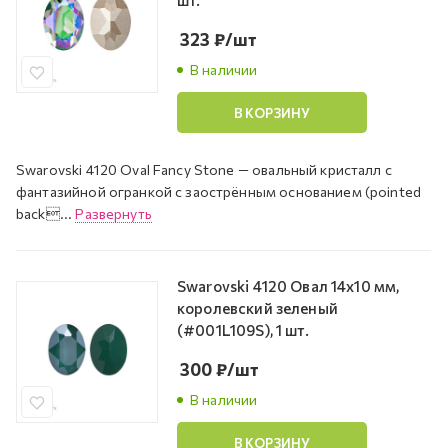
шт.
323
₽
/шт
В наличии
В КОРЗИНУ
Swarovski 4120 Oval Fancy Stone — овальный кристалл с
фантазийной огранкой с заострённым основанием (pointed
back...
Развернуть
Swarovski 4120 Овал 14х10 мм,
королевский зеленый
(#001L109S), 1 шт.
300
₽
/шт
В наличии
В КОРЗИНУ