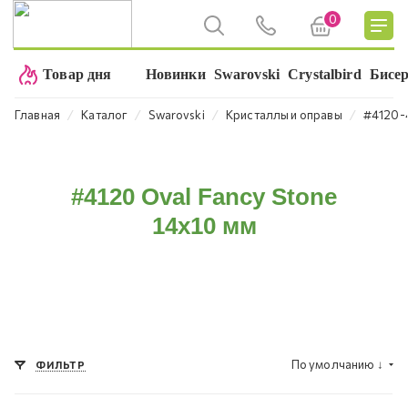
0
Товар дня
Новинки
Swarovski
Crystalbird
Бисе
⁄
⁄
⁄
⁄
Главная
Каталог
Swarovski
Кристаллы и оправы
#4120-
#4120 Oval Fancy Stone
14х10 мм
По умолчанию
↓
ФИЛЬТР