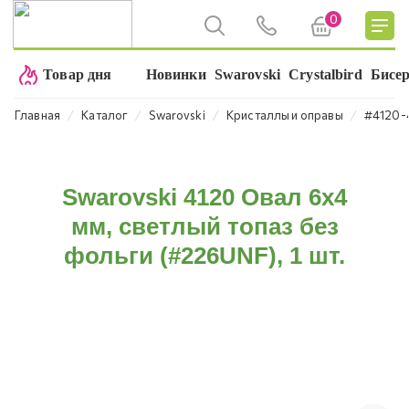
0
Товар дня
Новинки
Swarovski
Crystalbird
Бисе
⁄
⁄
⁄
⁄
Главная
Каталог
Swarovski
Кристаллы и оправы
#4120-
Swarovski 4120 Овал 6х4
мм, светлый топаз без
фольги (#226UNF), 1 шт.