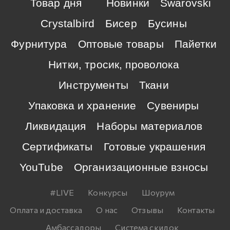
Товар дня
Новинки
Swarovski
Crystalbird
Бисер
Бусины
Фурнитура
Оптовые товары
Пайетки
Нитки, тросик, проволока
Инструменты
Ткани
Упаковка и хранение
Сувениры
Ликвидация
Наборы материалов
Сертификаты
Готовые украшения
YouTube
Организационные взносы
#LIVE
Конкурсы
Шоурум
Оплата и доставка
О нас
Отзывы
Контакты
Амбассадоры
Система скидок