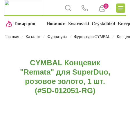
0
Товар дня
Новинки
Swarovski
Crystalbird
Бисе
⁄
⁄
⁄
⁄
Главная
Каталог
Фурнитура
Фурнитура CYMBAL
Концев
CYMBAL Концевик
"Remata" для SuperDuo,
розовое золото, 1 шт.
(#SD-012051-RG)