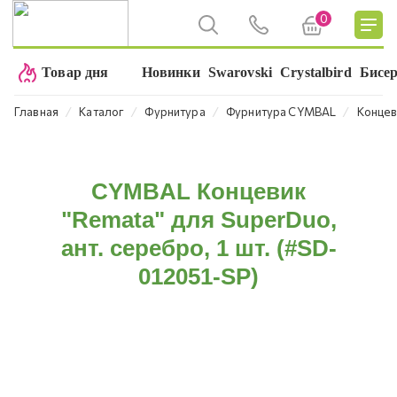
0
Товар дня
Новинки
Swarovski
Crystalbird
Бисе
⁄
⁄
⁄
⁄
Главная
Каталог
Фурнитура
Фурнитура CYMBAL
Концев
CYMBAL Концевик
"Remata" для SuperDuo,
ант. серебро, 1 шт. (#SD-
012051-SP)