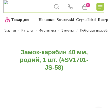
0
Товар дня
Новинки
Swarovski
Crystalbird
Бисе
⁄
⁄
⁄
⁄
Главная
Каталог
Фурнитура
Замочки
Лобстеры и караб
Замок-карабин 40 мм,
родий, 1 шт. (#SV1701-
JS-58)