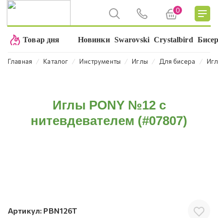
0
Товар дня
Новинки
Swarovski
Crystalbird
Бисе
⁄
⁄
⁄
⁄
⁄
Главная
Каталог
Инструменты
Иглы
Для бисера
Игл
Иглы PONY №12 с
нитевдевателем (#07807)
Артикул:
PBN126T