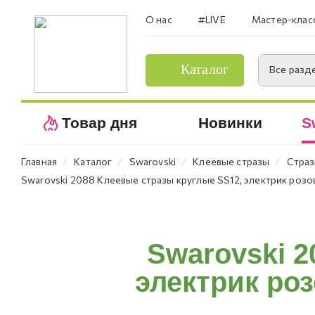
О нас
#LIVE
Мастер-клас
Каталог
Все разд
Товар дня
Новинки
S
⁄
⁄
⁄
⁄
Главная
Каталог
Swarovski
Клеевые стразы
Страз
Swarovski 2088 Клеевые стразы круглые SS12, электрик розов
Swarovski 2
электрик роз