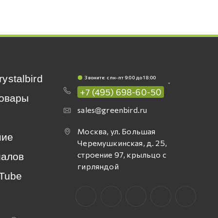
rystalbird
Звоните: c пн-пт 9:00 до 18:00
+7 (495) 698-60-50
овары
sales@greenbird.ru
Москва, ул. Большая
ние
Черемушкинская, д. 25,
строение 97, крыльцо с
иалов
гирляндой
Tube