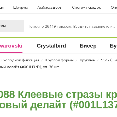
сы
Шоурум
Амбассадоры
Система скидок
Опл
елы
Поиск по
26449
товарам. Введите название или артикул.
warovski
Crystalbird
Бисер
Бу
⁄
⁄
⁄
ы холодной фиксации
Круглой формы
Круглые
SS12 (3 
ый делайт (#001L137D), уп. 36 шт.
088 Клеевые стразы к
овый делайт (#001L137D