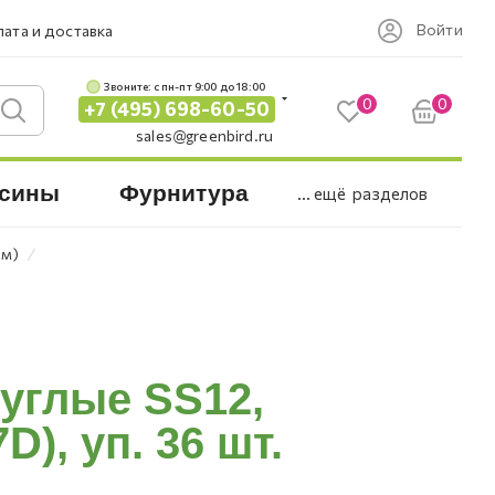
Войти
ата и доставка
Звоните: c пн-пт 9:00 до 18:00
0
0
+7 (495) 698-60-50
sales@greenbird.ru
сины
Фурнитура
... ещё
разделов
⁄
мм)
руглые SS12,
), уп. 36 шт.