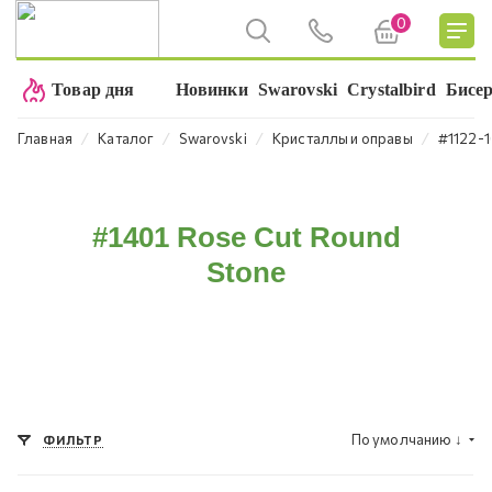
0
Товар дня
Новинки
Swarovski
Crystalbird
Бисе
⁄
⁄
⁄
⁄
Главная
Каталог
Swarovski
Кристаллы и оправы
#1122-
#1401 Rose Cut Round
Stone
По умолчанию
↓
ФИЛЬТР