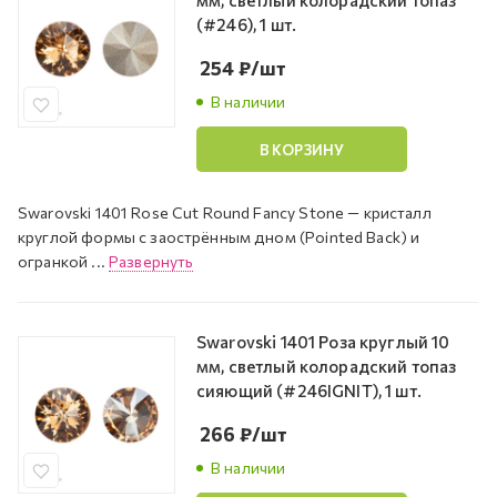
мм, светлый колорадский топаз
(#246), 1 шт.
254
₽
/шт
В наличии
В КОРЗИНУ
Swarovski 1401 Rose Cut Round Fancy Stone — кристалл
круглой формы с заострённым дном (Pointed Back) и
огранкой ...
Развернуть
Swarovski 1401 Роза круглый 10
мм, светлый колорадский топаз
сияющий (#246IGNIT), 1 шт.
266
₽
/шт
В наличии