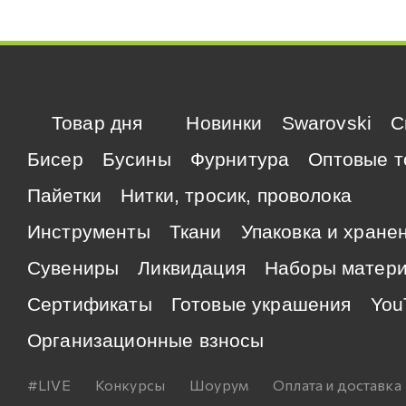
Товар дня
Новинки
Swarovski
C
Бисер
Бусины
Фурнитура
Оптовые т
Пайетки
Нитки, тросик, проволока
Инструменты
Ткани
Упаковка и хране
Сувениры
Ликвидация
Наборы матер
Сертификаты
Готовые украшения
You
Организационные взносы
#LIVE
Конкурсы
Шоурум
Оплата и доставка