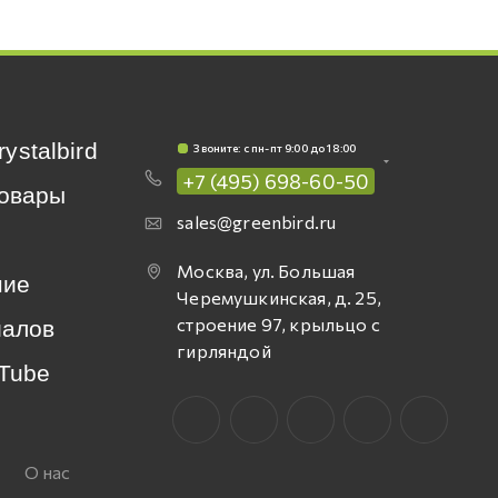
rystalbird
Звоните: c пн-пт 9:00 до 18:00
+7 (495) 698-60-50
овары
sales@greenbird.ru
Москва, ул. Большая
ние
Черемушкинская, д. 25,
строение 97, крыльцо с
иалов
гирляндой
Tube
О нас