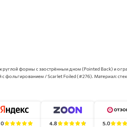
л круглой формы с заострённым дном (Pointed Back) и огр
ый с фольгированием / Scarlet Foiled (#276). Материал: сте
4.8
5.0
.0