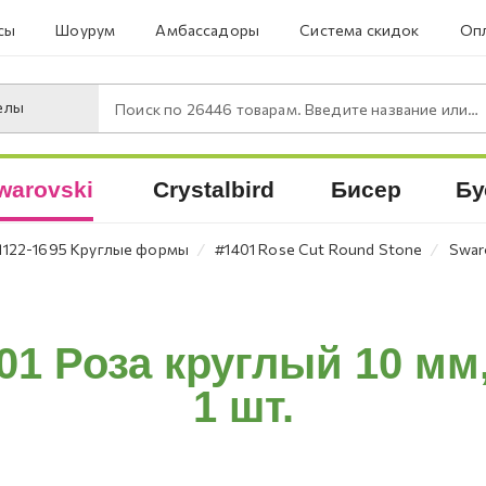
сы
Шоурум
Амбассадоры
Система скидок
Опл
елы
Поиск по
26446
товарам. Введите название или артикул.
warovski
Crystalbird
Бисер
Бу
⁄
⁄
1122-1695 Круглые формы
#1401 Rose Cut Round Stone
Swaro
01 Роза круглый 10 мм,
1 шт.