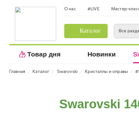
О нас
#LIVE
Мастер-клас
Каталог
Все разд
Товар дня
Новинки
S
⁄
⁄
⁄
⁄
Главная
Каталог
Swarovski
Кристаллы и оправы
#
Swarovski 14