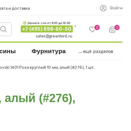
Войти
ата и доставка
Звоните: c пн-пт 9:00 до 18:00
0
0
+7 (495) 698-60-50
sales@greenbird.ru
сины
Фурнитура
... ещё
разделов
vski 1401 Роза круглый 10 мм, алый (#276), 1 шт.
 алый (#276),