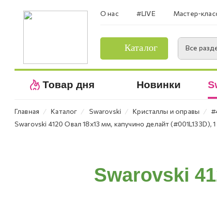
О нас
#LIVE
Мастер-клас
Каталог
Все разд
Товар дня
Новинки
S
⁄
⁄
⁄
⁄
Главная
Каталог
Swarovski
Кристаллы и оправы
#
Swarovski 4120 Овал 18х13 мм, капучино делайт (#001L133D), 1
Swarovski 4