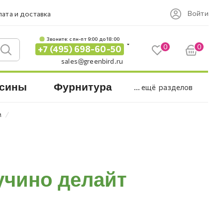
Войти
ата и доставка
Звоните: c пн-пт 9:00 до 18:00
0
0
+7 (495) 698-60-50
sales@greenbird.ru
сины
Фурнитура
... ещё
разделов
⁄
м
учино делайт