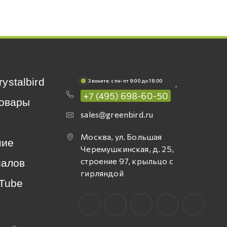
rystalbird
Звоните: c пн-пт 9:00 до 18:00
+7 (495) 698-60-50
овары
sales@greenbird.ru
Москва, ул. Большая
ние
Черемушкинская, д. 25,
строение 97, крыльцо с
иалов
гирляндой
Tube