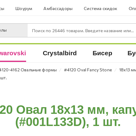
сы
Шоурум
Амбассадоры
Система скидок
Опл
елы
Поиск по
26446
товарам. Введите название или артикул.
warovski
Crystalbird
Бисер
Бу
⁄
⁄
4120-4162 Овальные формы
#4120 Oval Fancy Stone
18х13 м
 шт.
120 Овал 18х13 мм, кап
(#001L133D), 1 шт.