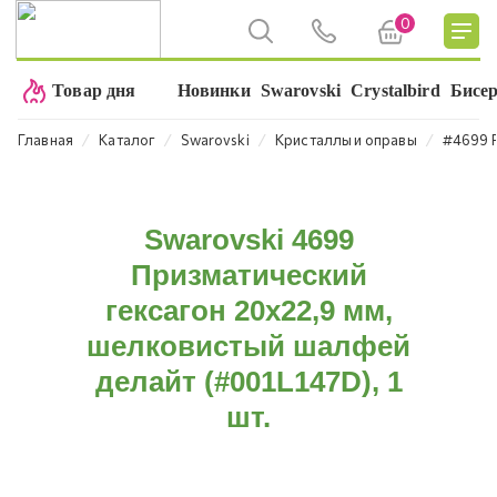
0
Товар дня
Новинки
Swarovski
Crystalbird
Бисе
⁄
⁄
⁄
⁄
Главная
Каталог
Swarovski
Кристаллы и оправы
#4699 P
Swarovski 4699
Призматический
гексагон 20x22,9 мм,
шелковистый шалфей
делайт (#001L147D), 1
шт.