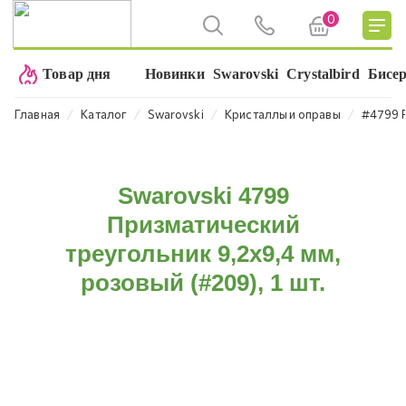
0
Товар дня
Новинки
Swarovski
Crystalbird
Бисе
⁄
⁄
⁄
⁄
Главная
Каталог
Swarovski
Кристаллы и оправы
#4799 P
Swarovski 4799
Призматический
треугольник 9,2x9,4 мм,
розовый (#209), 1 шт.