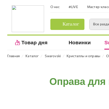
О нас
#LIVE
Мастер-клас
Каталог
Все разд
Товар дня
Новинки
S
⁄
⁄
⁄
⁄
Главная
Каталог
Swarovski
Кристаллы и оправы
О
Оправа для