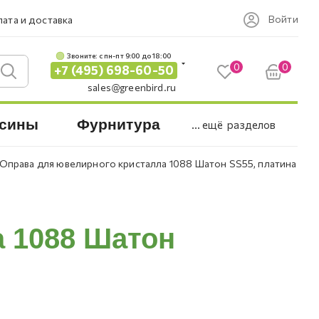
Войти
ата и доставка
Звоните: c пн-пт 9:00 до 18:00
0
0
+7 (495) 698-60-50
sales@greenbird.ru
сины
Фурнитура
... ещё
разделов
Оправа для ювелирного кристалла 1088 Шатон SS55, платина
 1088 Шатон