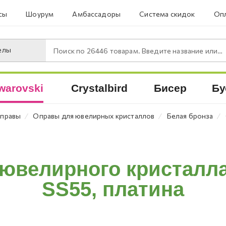
сы
Шоурум
Амбассадоры
Система скидок
Опл
елы
Поиск по
26446
товарам. Введите название или артикул.
warovski
Crystalbird
Бисер
Бу
⁄
⁄
⁄
правы
Оправы для ювелирных кристаллов
Белая бронза
 ювелирного кристалла
SS55, платина