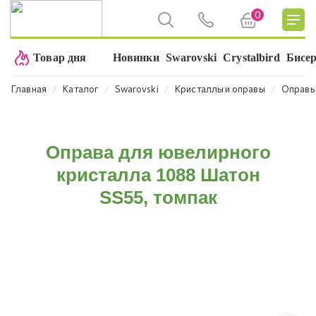
0
Товар дня
Новинки
Swarovski
Crystalbird
Бисе
⁄
⁄
⁄
⁄
Главная
Каталог
Swarovski
Кристаллы и оправы
Оправ
Оправа для ювелирного
кристалла 1088 Шатон
SS55, томпак