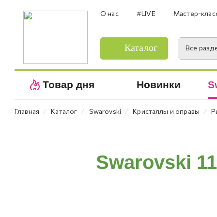
О нас
#LIVE
Мастер-клас
Каталог
Все разд
Товар дня
Новинки
S
⁄
⁄
⁄
⁄
Главная
Каталог
Swarovski
Кристаллы и оправы
Р
Swarovski 1