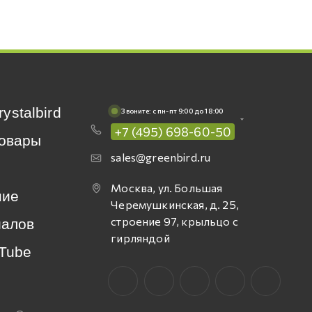
rystalbird
Звоните: c пн-пт 9:00 до 18:00
+7 (495) 698-60-50
овары
sales@greenbird.ru
Москва, ул. Большая
ние
Черемушкинская, д. 25,
строение 97, крыльцо с
иалов
гирляндой
Tube