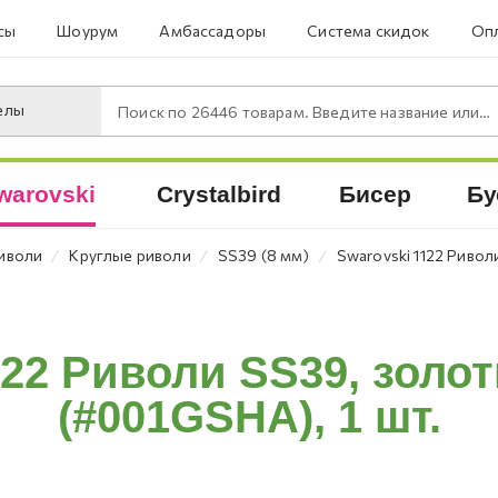
сы
Шоурум
Амбассадоры
Система скидок
Опл
елы
Поиск по
26446
товарам. Введите название или артикул.
warovski
Crystalbird
Бисер
Бу
⁄
⁄
⁄
иволи
Круглые риволи
SS39 (8 мм)
Swarovski 1122 Ривол
122 Риволи SS39, золо
(#001GSHA), 1 шт.