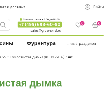
Войти
ата и доставка
Звоните: c пн-пт 9:00 до 18:00
0
0
+7 (495) 698-60-50
sales@greenbird.ru
сины
Фурнитура
... ещё
разделов
и SS39, золотистая дымка (#001GSHA), 1 шт.
тистая дымка