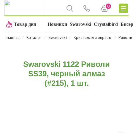
0
Товар дня
Новинки
Swarovski
Crystalbird
Бисе
⁄
⁄
⁄
⁄
Главная
Каталог
Swarovski
Кристаллы и оправы
Риволи
Swarovski 1122 Риволи
SS39, черный алмаз
(#215), 1 шт.