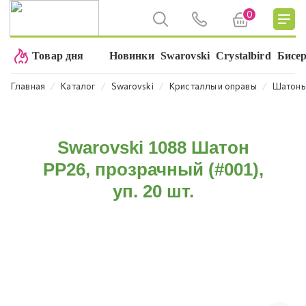
0
Товар дня
Новинки
Swarovski
Crystalbird
Бисе
⁄
⁄
⁄
⁄
Главная
Каталог
Swarovski
Кристаллы и оправы
Шатон
Swarovski 1088 Шатон
PP26, прозрачный (#001),
уп. 20 шт.