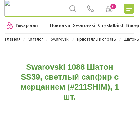
0
Товар дня
Новинки
Swarovski
Crystalbird
Бисе
⁄
⁄
⁄
⁄
Главная
Каталог
Swarovski
Кристаллы и оправы
Шатон
Swarovski 1088 Шатон
SS39, светлый сапфир с
мерцанием (#211SHIM), 1
шт.