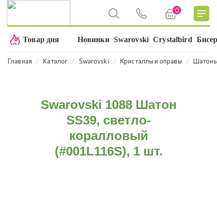
0
Товар дня
Новинки
Swarovski
Crystalbird
Бисе
⁄
⁄
⁄
⁄
Главная
Каталог
Swarovski
Кристаллы и оправы
Шатон
Swarovski 1088 Шатон
SS39, светло-
коралловый
(#001L116S), 1 шт.