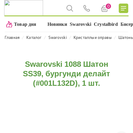
0
Товар дня
Новинки
Swarovski
Crystalbird
Бисе
⁄
⁄
⁄
⁄
Главная
Каталог
Swarovski
Кристаллы и оправы
Шатон
Swarovski 1088 Шатон
SS39, бургунди делайт
(#001L132D), 1 шт.