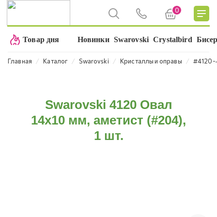
0
Товар дня
Новинки
Swarovski
Crystalbird
Бисе
⁄
⁄
⁄
⁄
Главная
Каталог
Swarovski
Кристаллы и оправы
#4120-
Swarovski 4120 Овал
14х10 мм, аметист (#204),
1 шт.