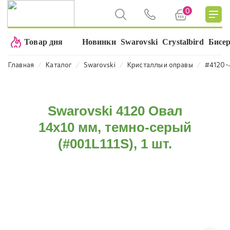
0
Товар дня
Новинки
Swarovski
Crystalbird
Бисе
⁄
⁄
⁄
⁄
Главная
Каталог
Swarovski
Кристаллы и оправы
#4120-
Swarovski 4120 Овал
14х10 мм, темно-серый
(#001L111S), 1 шт.