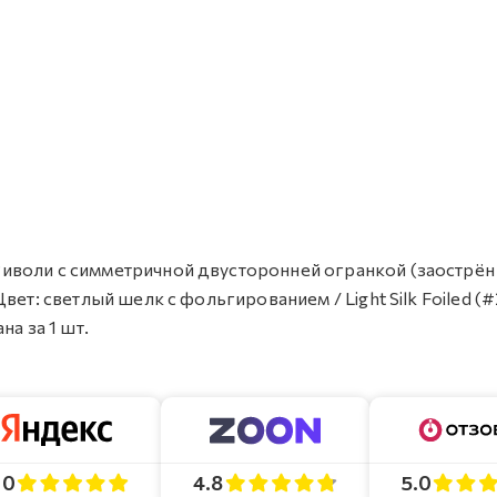
л Риволи с симметричной двусторонней огранкой (заострён
 Цвет: светлый шелк с фольгированием / Light Silk Foiled (#
а за 1 шт.
4.8
5.0
.0